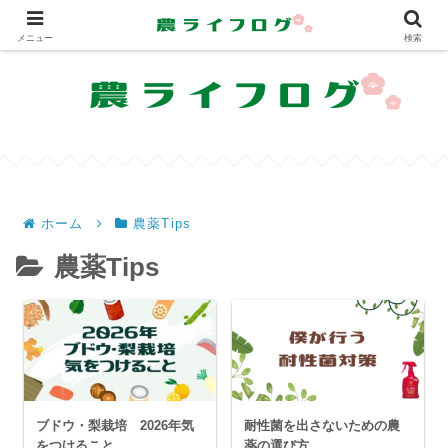
農業を共に学び、共に楽しむサイト
メニュー
検索
ホーム
農薬Tips
農薬Tips
ブドウ・梨栽培 2026年気
耐性菌を出さないための農
をつけること
薬の選び方