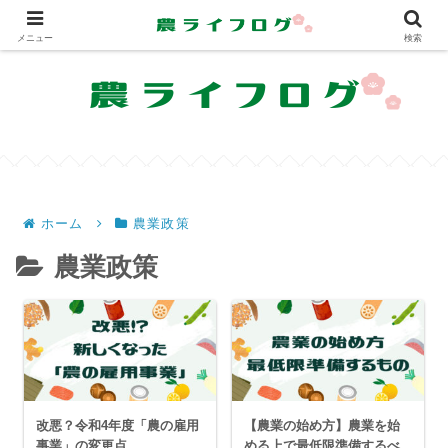
農業を共に学び、共に楽しむサイト
メニュー
検索
ホーム
農業政策
農業政策
改悪？令和4年度「農の雇用
【農業の始め方】農業を始
事業」の変更点
める上で最低限準備するべ